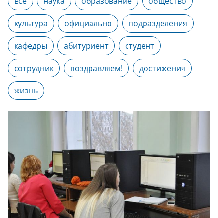
все
наука
образование
общество
культура
официально
подразделения
кафедры
абитуриент
студент
сотрудник
поздравляем!
достижения
жизнь