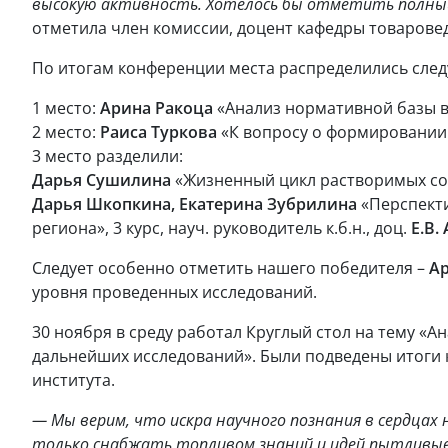
высокую активность. Хотелось бы отметить полный 
отметила член комиссии, доцент кафедры товарове
По итогам конференции места распределились сле
1 место:
Арина
Ракоца
«Анализ нормативной базы в о
2 место:
Раиса
Туркова
«К вопросу о формировании ка
3 место
разделили:
Дарья Сушилина
«Жизненный цикл растворимых соко
Дарья Шкопкина, Екатерина Зубрилина
«Перспекти
региона», 3 курс, науч. руководитель к.б.н., доц.
Е.В.
Следует особенно отметить нашего победителя –
А
уровня проведенных исследований.
30 ноября в среду работал Круглый стол на тему 
дальнейших исследований». Были подведены итоги 
института.
— Мы верим, что искра научного познания в сердца
только снабжать топливом знаний и идей пытливые 