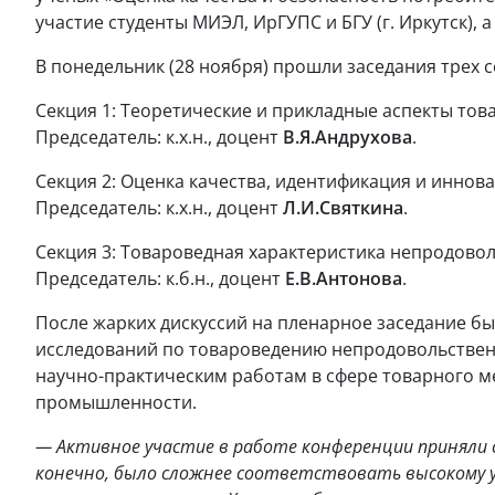
участие студенты МИЭЛ, ИрГУПС и БГУ (г. Иркутск), а 
В понедельник (28 ноября) прошли заседания трех с
Секция 1:
Теоретические и прикладные аспекты тов
Председатель: к.х.н., доцент
В.Я.Андрухова
.
Секция 2:
Оценка качества, идентификация и иннов
Председатель: к.х.н., доцент
Л.И.Святкина
.
Секция 3:
Товароведная характеристика непродовол
Председатель: к.б.н., доцент
Е.В.Антонова
.
После жарких дискуссий на пленарное заседание б
исследований по товароведению непродовольствен
научно-практическим работам в сфере товарного м
промышленности.
— Активное участие в работе конференции приняли с
конечно, было сложнее соответствовать высокому 