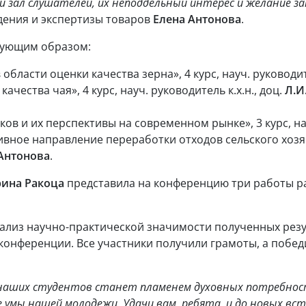
зал слушателей, их неподдельный интерес и желание за
дения и экспертизы товаров
Елена Антонова
.
дующим образом:
бласти оценки качества зерна», 4 курс, науч. руководит
чества чая», 4 курс, науч. руководитель к.х.н., доц.
Л.И
в и их перспективы на современном рынке», 3 курс, науч
вное направление переработки отходов сельского хоз
 Антонова
.
рина Ракоца
представила на конференцию три работы р
«Анализ научно-практической значимости полученных ре
конференции. Все участники получили грамоты, а побе
х наших студентов станет пламенем духовных потребнос
умы нашей молодежи. Удачи вам, ребята, и до новых вст