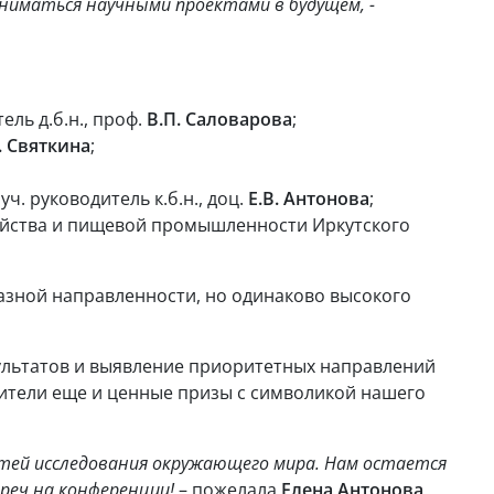
ниматься научными проектами в будущем, -
ель д.б.н., проф.
В.П. Саловарова
;
. Святкина
;
. руководитель к.б.н., доц.
Е.В. Антонова
;
яйства и пищевой промышленности Иркутского
азной направленности, но одинаково высокого
зультатов и выявление приоритетных направлений
дители еще и ценные призы с символикой нашего
тей исследования окружающего мира. Нам остается
реч на конференции!
– пожелала
Елена Антонова
.