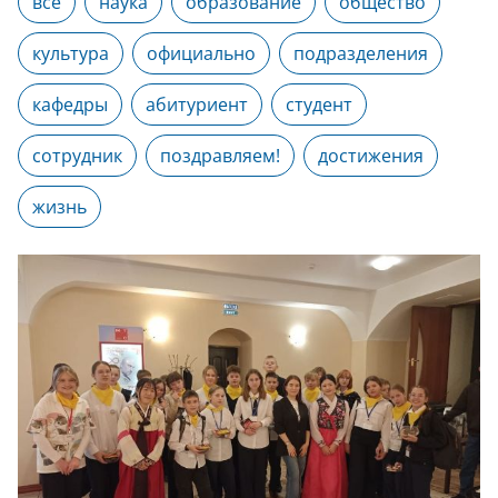
все
наука
образование
общество
культура
официально
подразделения
кафедры
абитуриент
студент
сотрудник
поздравляем!
достижения
жизнь