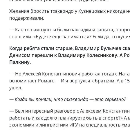
Желания бросить тхэквондо у Кузнецовых никогда н
поддерживали.
— Как-то нам нужны были накладки и защита, попро
спросили: «Будете еще заниматься? Если да, то куп
Когда ребята стали старше, Владимир Булычев сказ
Денисом перешли к Владимиру Колесникову. А Ром
Палкину.
— Но Алексей Константинович работал тогда с Нат
вспоминает Роман. — И я вернулся к братьям. А в 
ушел.
— Когда вы поняли, что тхэквондо — это серьезно?
— Был интересный разговор с Алексеем Константино
работать и как долго планируете быть в спорте?» А
экономики и лингвистики ИГУ на специальность «ма