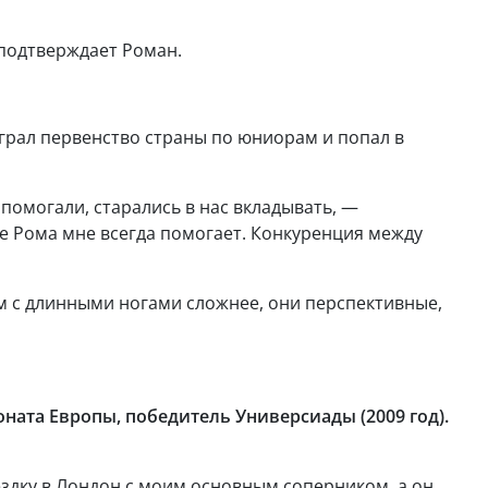
 подтверждает Роман.
играл первенство страны по юниорам и попал в
 помогали, старались в нас вкладывать, —
 же Рома мне всегда помогает. Конкуренция между
ам с длинными ногами сложнее, они перспективные,
ата Европы, победитель Универсиады (2009 год).
ездку в Лондон с моим основным соперником, а он