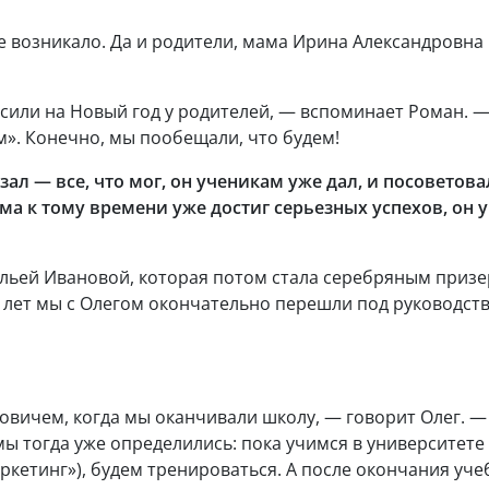
е возникало. Да и родители, мама Ирина Александровн
сили на Новый год у родителей, — вспоминает Роман. —
им». Конечно, мы пообещали, что будем!
ал — все, что мог, он ученикам уже дал, и посоветов
а к тому времени уже достиг серьезных успехов, он 
альей Ивановой, которая потом стала серебряным призе
15 лет мы с Олегом окончательно перешли под руководст
вичем, когда мы оканчивали школу, — говорит Олег. —
 мы тогда уже определились: пока учимся в университет
ркетинг»), будем тренироваться. А после окончания уче