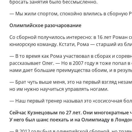
бросать занятия было бессмысленно.
— Мы жили спортом, спокойно влились в сборную Р
Олимпийское разочарование
Со сборной получилось интересно: в 16 лет Роман 
юниорскую команду. Кстати, Рома — старший из близ
— В то время как Рома участвовал в сборах и соревн
рассказывает Олег. — Но в 2007 году я тоже попал 
нами дает большие преимущества обоим, и в резул
— Брат чуть выше меня, это на первый взгляд неза
но им нужно научиться управлять ногами.
— Наш первый тренер называл это «сосисочная боле
Сейчас Кузнецовым по 27 лет. Они многократные 
У него был шанс поехать и на Олимпиаду в Лондо
— В 2012 году был в олимпийской сборной, но трав