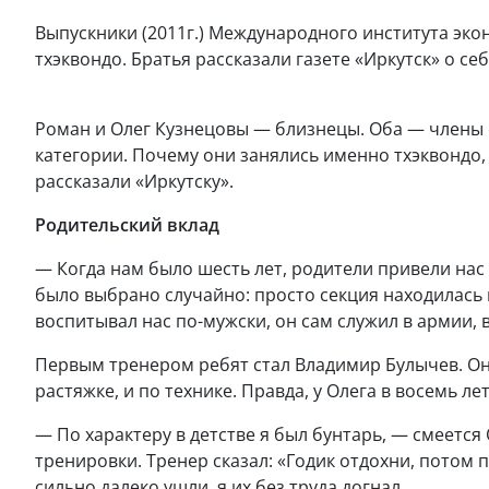
Выпускники (2011г.) Международного института эк
тхэквондо. Братья рассказали газете «Иркутск» о се
Роман и Олег Кузнецовы — близнецы. Оба — члены 
категории. Почему они занялись именно тхэквондо, в
рассказали «Иркутску».
Родительский вклад
— Когда нам было шесть лет, родители привели нас 
было выбрано случайно: просто секция находилась 
воспитывал нас по-мужски, он сам служил в армии, 
Первым тренером ребят стал Владимир Булычев. Он 
растяжке, и по технике. Правда, у Олега в восемь л
— По характеру в детстве я был бунтарь, — смеется
тренировки. Тренер сказал: «Годик отдохни, потом 
сильно далеко ушли, я их без труда догнал.