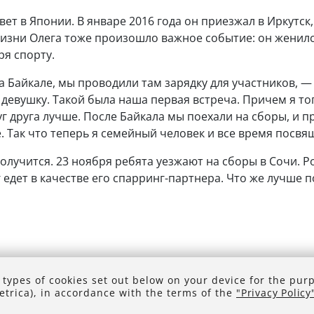
ет в Японии. В январе 2016 года он приезжал в Иркутск
 жизни Олега тоже произошло важное событие: он женил
ря спорту.
а Байкале, мы проводили там зарядку для участников,
девушку. Такой была наша первая встреча. Причем я тог
уг друга лучше. После Байкала мы поехали на сборы, и 
. Так что теперь я семейный человек и все время посвя
олучится. 23 ноября ребята уезжают на сборы в Сочи. Ро
г едет в качестве его спарринг-партнера. Что же лучше
 types of cookies set out below on your device for the pur
trica), in accordance with the terms of the
"Privacy Policy
3-2025, Международный институт экономики и лингвисти