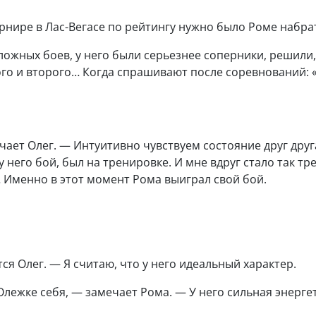
урнире в Лас-Вегасе по рейтингу нужно было Роме набрат
ложных боев, у него были серьезнее соперники, решили,
го и второго… Когда спрашивают после соревнований: «
чает Олег. — Интуитивно чувствуем состояние друг друга
о у него бой, был на тренировке. И мне вдруг стало так
 Именно в этот момент Рома выиграл свой бой.
ся Олег. — Я считаю, что у него идеальный характер.
Олежке себя, — замечает Рома. — У него сильная энерге