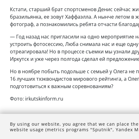
Кстати, старший брат спортсменов Денис сейчас жив
бразильянка, ее зовут Хаффаэлла. А нынче летом в
фотограф, а познакомились ребята отчасти благода
— Год назад нас пригласили на одно мероприятие н
устроить фотосессию, Люба снимала нас и еще одну 
отреагировала! Но в процессе съемки мы узнали др
Иркутск и уже через полгода сделал ей предложение
Но в ноябре побыть подольше с семьей у Олега не п
16 лучших тхэквондистов мирового рейтинга, а Оле
подготовиться к важным соревнованиям?
Фото: irkutskinform.ru
By using our website, you agree that we can place the
website usage (metrics programs "Sputnik", Yandex Me
© 199