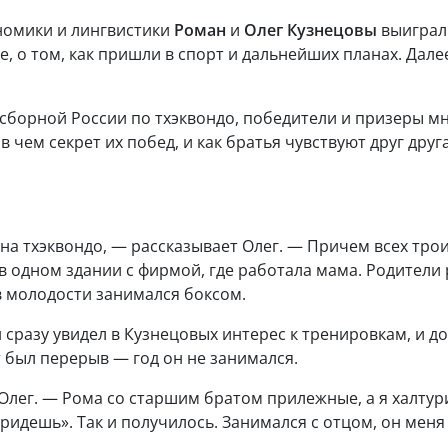
ономики и лингвистики
Роман
и
Олег Кузнецовы
выиграли
бе, о том, как пришли в спорт и дальнейших планах. Дале
сборной России по тхэквондо, победители и призеры мн
 чем секрет их побед, и как братья чувствуют друг дру
на тхэквондо, — рассказывает Олег. — Причем всех трои
в одном здании с фирмой, где работала мама. Родители
в молодости занимался боксом.
сразу увидел в Кузнецовых интерес к тренировкам, и до
ет был перерыв — год он не занимался.
 Олег. — Рома со старшим братом прилежные, а я халтур
придешь». Так и получилось. Занимался с отцом, он меня