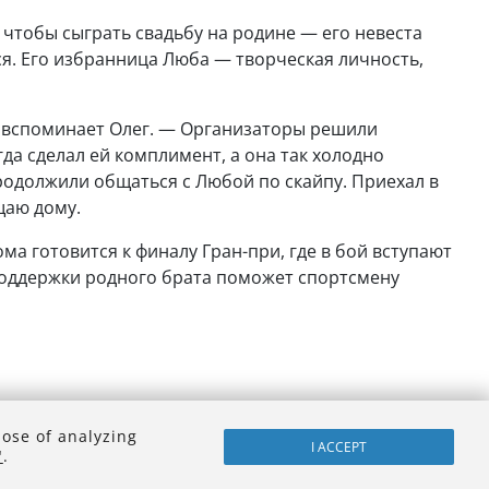
, чтобы сыграть свадьбу на родине — его невеста
ся. Его избранница Люба — творческая личность,
 — вспоминает Олег. — Организаторы решили
да сделал ей комплимент, а она так холодно
продолжили общаться с Любой по скайпу. Приехал в
щаю дому.
ма готовится к финалу Гран-при, где в бой вступают
 поддержки родного брата поможет спортсмену
pose of analyzing
I ACCEPT
"
.
ки ИГУ