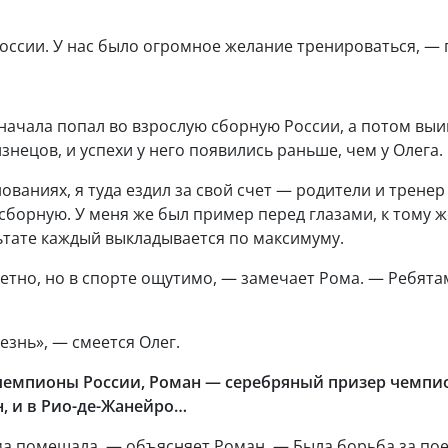
оссии. У нас было огромное желание тренироваться, —
сначала попал во взрослую сборную России, а потом вы
нецов, и успехи у него появились раньше, чем у Олега.
ованиях, я туда ездил за свой счет — родители и тренер
в сборную. У меня же был пример перед глазами, к тому
ьтате каждый выкладывается по максимуму.
метно, но в спорте ощутимо, — замечает Рома. — Ребят
знь», — смеется Олег.
чемпионы России, Роман — серебряный призер чемпион
н, и в Рио-де-Жанейро…
ма помешала, — объясняет Роман. — Была борьба за по