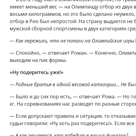
имеет меньший вес — на Олимпиаду отбор из двух ве
восьми килограммов, но это было сделано неумело, 
отбор в Рио был непростой. На страну выдается не 
мужской сборной спортсмены в двух категориях сре
— Как пережили, что не попали на Олимпийские игры
— Спокойно, — отвечает Роман. — Конечно, Олимпи
выходим на пик формы.
«Ну подеритесь уже!»
— Родные братья в одной весовой категории… Не было
— Было и до сих пор есть, — отвечает Рома. — Но т
кг. На соревнованиях нас разводят по разные сторо
— Если допускают правила и ситуация, то отказывае
судьи говорили: «Ну хоть раз подеритесь!». Если вс
— А как решается, кто победит в ваших финалах?