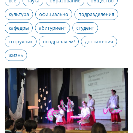
все
наука
образование
общество
культура
официально
подразделения
кафедры
абитуриент
студент
сотрудник
поздравляем!
достижения
жизнь