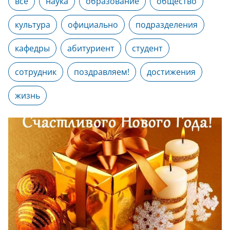
все
наука
образование
общество
культура
официально
подразделения
кафедры
абитуриент
студент
сотрудник
поздравляем!
достижения
жизнь