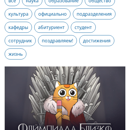
все
наука
образование
общество
культура
официально
подразделения
кафедры
абитуриент
студент
сотрудник
поздравляем!
достижения
жизнь