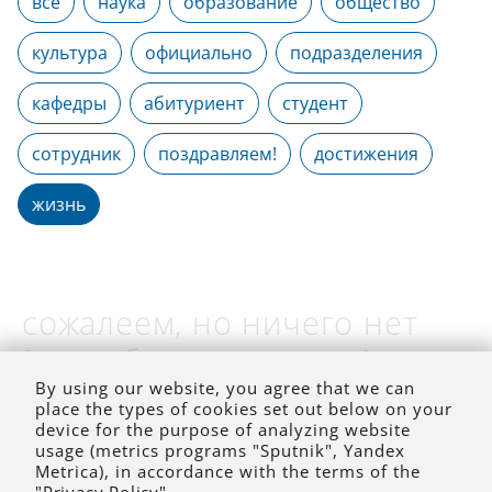
все
наука
образование
общество
культура
официально
подразделения
кафедры
абитуриент
студент
сотрудник
поздравляем!
достижения
жизнь
сожалеем, но ничего нет
(на выбранное время)
By using our website, you agree that we can
place the types of cookies set out below on your
device for the purpose of analyzing website
usage (metrics programs "Sputnik", Yandex
Metrica), in accordance with the terms of the