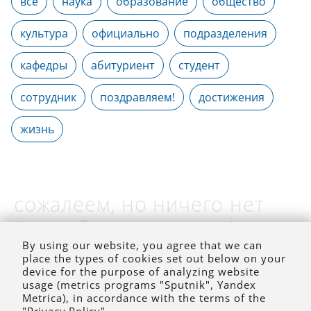
все
наука
образование
общество
культура
официально
подразделения
кафедры
абитуриент
студент
сотрудник
поздравляем!
достижения
жизнь
сожалеем, но ничего нет
(на выбранное время)
By using our website, you agree that we can
place the types of cookies set out below on your
device for the purpose of analyzing website
usage (metrics programs "Sputnik", Yandex
Metrica), in accordance with the terms of the