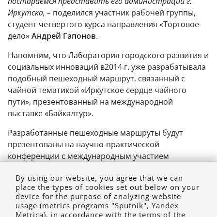
постараемся представить его администрации г.
Иркутска, –
поделился участник рабочей группы,
студент
четвертого курса направления «Торговое
дело»
Андрей Гапонов
.
Напомним, что Лаборатория городского развития и
социальных инноваций в2014 г. уже разрабатывала
подобный пешеходный маршрут, связанный с
чайной тематикой «Иркутское сердце чайного
пути», презентованный на международной
выставке «Байкалтур».
Разработанные пешеходные маршруты будут
презентованы на научно-практической
конференции с международным участием
«Городское развитие в условиях кризиса: вызовы и
By using our website, you agree that we can
возможности», которая будет проходить в
place the types of cookies set out below on your
декабре2016 г. в МИЭЛ.
device for the purpose of analyzing website
usage (metrics programs "Sputnik", Yandex
Metrica), in accordance with the terms of the