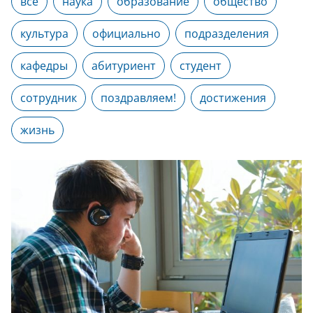
все
наука
образование
общество
культура
официально
подразделения
кафедры
абитуриент
студент
сотрудник
поздравляем!
достижения
жизнь