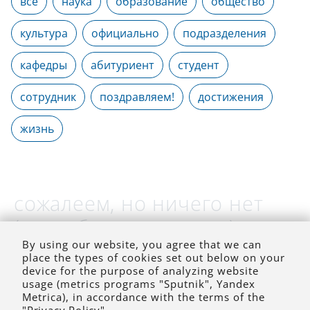
все
наука
образование
общество
культура
официально
подразделения
кафедры
абитуриент
студент
сотрудник
поздравляем!
достижения
жизнь
сожалеем, но ничего нет
(на выбранное время)
By using our website, you agree that we can
place the types of cookies set out below on your
device for the purpose of analyzing website
usage (metrics programs "Sputnik", Yandex
Metrica), in accordance with the terms of the