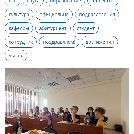
все
наука
образование
общество
культура
официально
подразделения
кафедры
абитуриент
студент
сотрудник
поздравляем!
достижения
жизнь