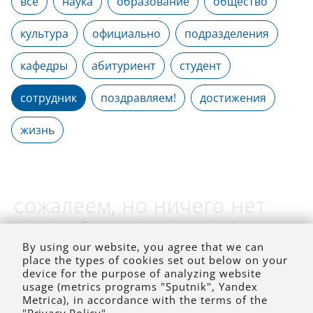
все
наука
образование
общество
культура
официально
подразделения
кафедры
абитуриент
студент
сотрудник
поздравляем!
достижения
жизнь
сожалеем, но ничего нет
(на выбранное время)
By using our website, you agree that we can
place the types of cookies set out below on your
device for the purpose of analyzing website
usage (metrics programs "Sputnik", Yandex
Metrica), in accordance with the terms of the