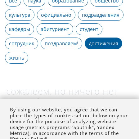
все
наука
образование
общество
культура
официально
подразделения
кафедры
абитуриент
студент
сотрудник
поздравляем!
достижения
жизнь
сожалеем, но ничего нет
(на выбранное время)
By using our website, you agree that we can
place the types of cookies set out below on your
device for the purpose of analyzing website
usage (metrics programs "Sputnik", Yandex
Metrica), in accordance with the terms of the