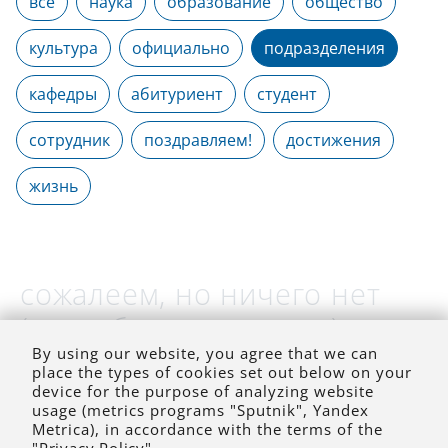
все
наука
образование
общество
культура
официально
подразделения
кафедры
абитуриент
студент
сотрудник
поздравляем!
достижения
жизнь
сожалеем, но ничего нет
(на выбранное время)
By using our website, you agree that we can
place the types of cookies set out below on your
device for the purpose of analyzing website
usage (metrics programs "Sputnik", Yandex
Metrica), in accordance with the terms of the