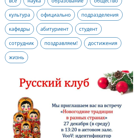
все
наука
образование
общество
культура
официально
подразделения
кафедры
абитуриент
студент
сотрудник
поздравляем!
достижения
жизнь