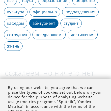
все
наука
образование
общество
культура
официально
подразделения
кафедры
абитуриент
студент
сотрудник
поздравляем!
достижения
жизнь
сожалеем, но ничего нет
(на выбранное время)
By using our website, you agree that we can
place the types of cookies set out below on your
device for the purpose of analyzing website
usage (metrics programs "Sputnik", Yandex
Metrica), in accordance with the terms of the