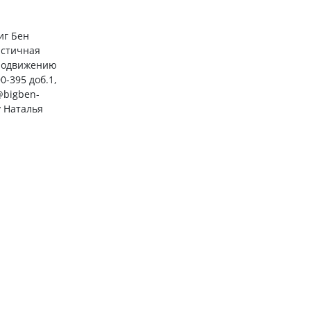
иг Бен
астичная
продвижению
0-395 доб.1,
@bigben-
у Наталья