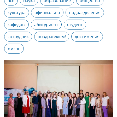
все
наука
образование
общество
культура
официально
подразделения
кафедры
абитуриент
студент
сотрудник
поздравляем!
достижения
жизнь