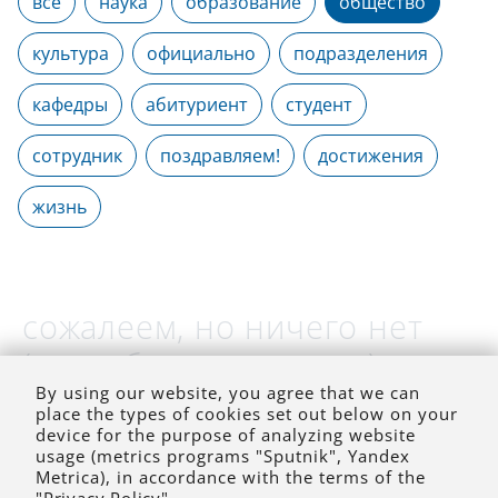
все
наука
образование
общество
культура
официально
подразделения
кафедры
абитуриент
студент
сотрудник
поздравляем!
достижения
жизнь
сожалеем, но ничего нет
(на выбранное время)
By using our website, you agree that we can
place the types of cookies set out below on your
device for the purpose of analyzing website
usage (metrics programs "Sputnik", Yandex
Metrica), in accordance with the terms of the