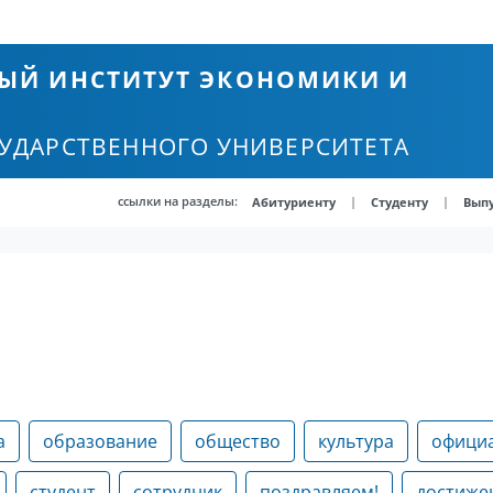
ЫЙ ИНСТИТУТ ЭКОНОМИКИ И
СУДАРСТВЕННОГО УНИВЕРСИТЕТА
ссылки на разделы:
|
|
Абитуриенту
Студенту
Вып
а
образование
общество
культура
офици
студент
сотрудник
поздравляем!
достиже