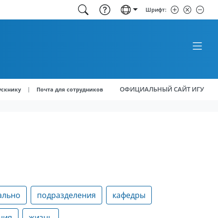
Шрифт:
ОФИЦИАЛЬНЫЙ САЙТ ИГУ
|
ускнику
Почта для сотрудников
ально
подразделения
кафедры
ния
жизнь