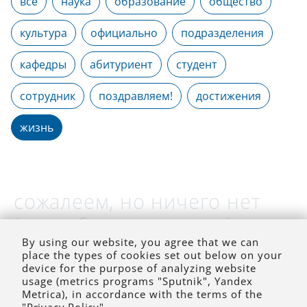
все
наука
образование
общество
культура
официально
подразделения
кафедры
абитуриент
студент
сотрудник
поздравляем!
достижения
жизнь
сожалеем, но ничего нет
(на выбранное время)
By using our website, you agree that we can
place the types of cookies set out below on your
device for the purpose of analyzing website
usage (metrics programs "Sputnik", Yandex
Metrica), in accordance with the terms of the