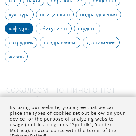
все
наука
образование
общество
культура
официально
подразделения
кафедры
абитуриент
студент
сотрудник
поздравляем!
достижения
жизнь
сожалеем, но ничего нет
(на выбранное время)
By using our website, you agree that we can
place the types of cookies set out below on your
device for the purpose of analyzing website
usage (metrics programs "Sputnik", Yandex
Metrica), in accordance with the terms of the