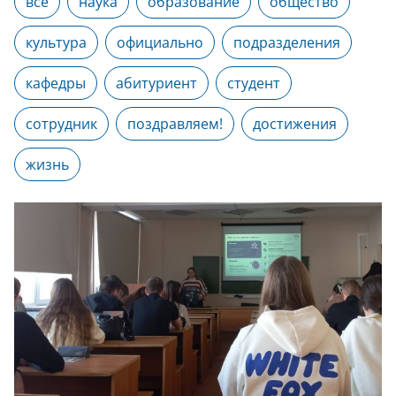
все
наука
образование
общество
культура
официально
подразделения
кафедры
абитуриент
студент
сотрудник
поздравляем!
достижения
жизнь