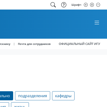
Шрифт:
ОФИЦИАЛЬНЫЙ САЙТ ИГУ
|
ускнику
Почта для сотрудников
ально
подразделения
кафедры
ния
жизнь