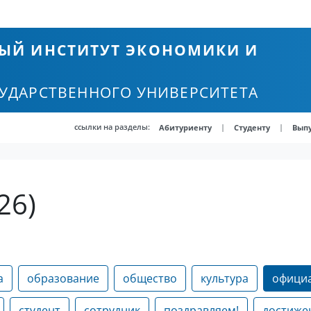
ЫЙ ИНСТИТУТ ЭКОНОМИКИ И
СУДАРСТВЕННОГО УНИВЕРСИТЕТА
ссылки на разделы:
|
|
Абитуриенту
Студенту
Вып
26)
а
образование
общество
культура
офици
студент
сотрудник
поздравляем!
достиже