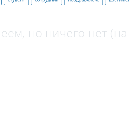
еем, но ничего нет (н