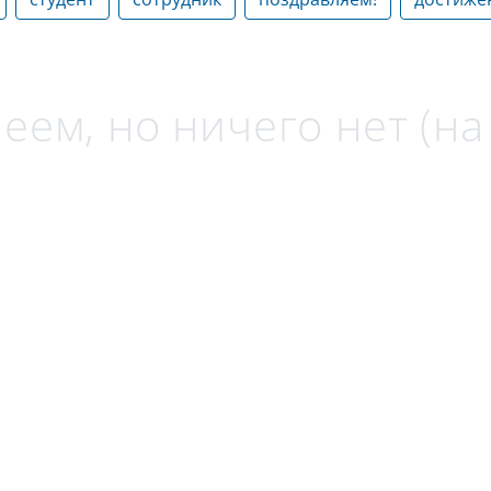
еем, но ничего нет (н