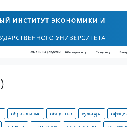
ЫЙ ИНСТИТУТ ЭКОНОМИКИ И
СУДАРСТВЕННОГО УНИВЕРСИТЕТА
ссылки на разделы:
|
|
Абитуриенту
Студенту
Вып
)
а
образование
общество
культура
офици
студент
сотрудник
поздравляем!
достиже