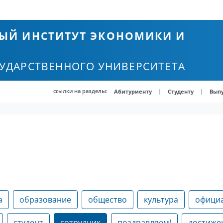
ЫЙ ИНСТИТУТ ЭКОНОМИКИ И
СУДАРСТВЕННОГО УНИВЕРСИТЕТА
ссылки на разделы:
|
|
Абитуриенту
Студенту
Вып
а
образование
общество
культура
офици
студент
сотрудник
поздравляем!
достиже