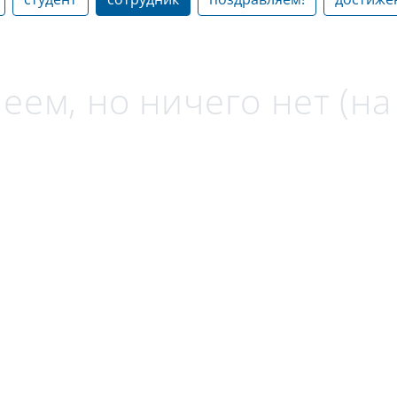
еем, но ничего нет (н