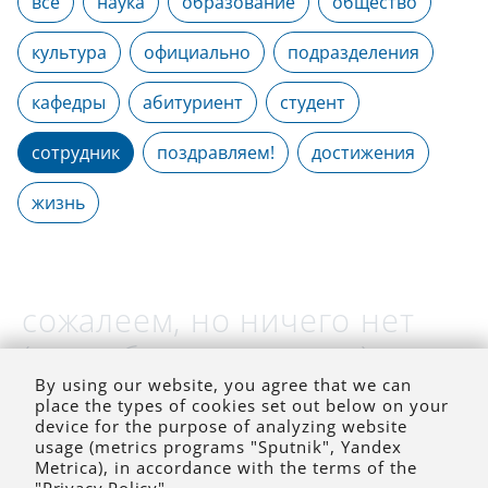
все
наука
образование
общество
культура
официально
подразделения
кафедры
абитуриент
студент
сотрудник
поздравляем!
достижения
жизнь
сожалеем, но ничего нет
(на выбранное время)
By using our website, you agree that we can
place the types of cookies set out below on your
device for the purpose of analyzing website
usage (metrics programs "Sputnik", Yandex
Metrica), in accordance with the terms of the