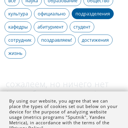
все
наука
образование
общество
культура
официально
подразделения
кафедры
абитуриент
студент
сотрудник
поздравляем!
достижения
жизнь
сожалеем, но ничего нет
(на выбранное время)
By using our website, you agree that we can
place the types of cookies set out below on your
device for the purpose of analyzing website
usage (metrics programs "Sputnik", Yandex
Metrica), in accordance with the terms of the