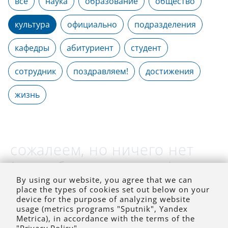
все
наука
образование
общество
культура
официально
подразделения
кафедры
абитуриент
студент
сотрудник
поздравляем!
достижения
жизнь
сожалеем, но ничего нет
(на выбранное время)
By using our website, you agree that we can
place the types of cookies set out below on your
device for the purpose of analyzing website
usage (metrics programs "Sputnik", Yandex
Metrica), in accordance with the terms of the