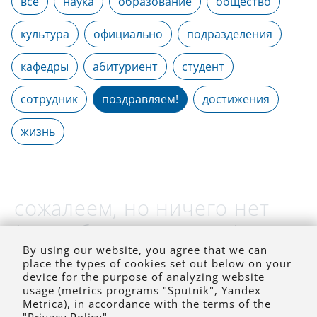
все
наука
образование
общество
культура
официально
подразделения
кафедры
абитуриент
студент
сотрудник
поздравляем!
достижения
жизнь
сожалеем, но ничего нет
(на выбранное время)
By using our website, you agree that we can
place the types of cookies set out below on your
device for the purpose of analyzing website
usage (metrics programs "Sputnik", Yandex
Metrica), in accordance with the terms of the