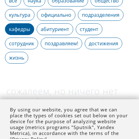
все
наука
образование
общество
культура
официально
подразделения
кафедры
абитуриент
студент
сотрудник
поздравляем!
достижения
жизнь
сожалеем, но ничего нет
(на выбранное время)
By using our website, you agree that we can
place the types of cookies set out below on your
device for the purpose of analyzing website
usage (metrics programs "Sputnik", Yandex
Metrica), in accordance with the terms of the