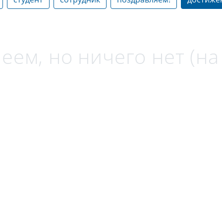
еем, но ничего нет (н