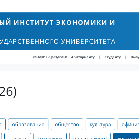
ЫЙ ИНСТИТУТ ЭКОНОМИКИ И
СУДАРСТВЕННОГО УНИВЕРСИТЕТА
ссылки на разделы:
|
|
Абитуриенту
Студенту
Вып
26)
а
образование
общество
культура
офици
студент
сотрудник
поздравляем!
достиже