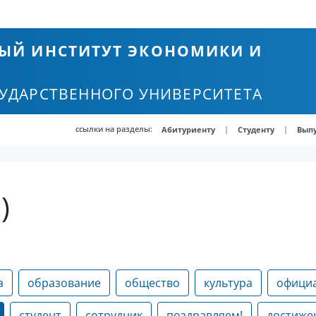
ЫЙ ИНСТИТУТ ЭКОНОМИКИ И
СУДАРСТВЕННОГО УНИВЕРСИТЕТА
ссылки на разделы:
|
|
Абитуриенту
Студенту
Вып
)
а
образование
общество
культура
офици
студент
сотрудник
поздравляем!
достиже