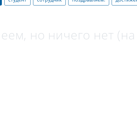
еем, но ничего нет (н