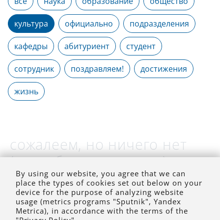
все
наука
образование
общество
культура
официально
подразделения
кафедры
абитуриент
студент
сотрудник
поздравляем!
достижения
жизнь
сожалеем, но ничего нет
(на выбранное время)
By using our website, you agree that we can
place the types of cookies set out below on your
device for the purpose of analyzing website
usage (metrics programs "Sputnik", Yandex
Metrica), in accordance with the terms of the