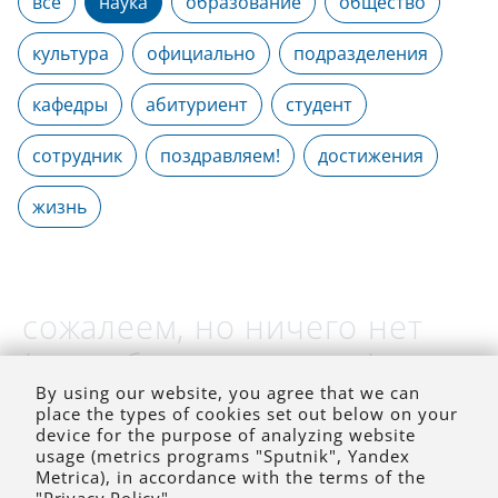
все
наука
образование
общество
культура
официально
подразделения
кафедры
абитуриент
студент
сотрудник
поздравляем!
достижения
жизнь
сожалеем, но ничего нет
(на выбранное время)
By using our website, you agree that we can
place the types of cookies set out below on your
device for the purpose of analyzing website
usage (metrics programs "Sputnik", Yandex
Metrica), in accordance with the terms of the