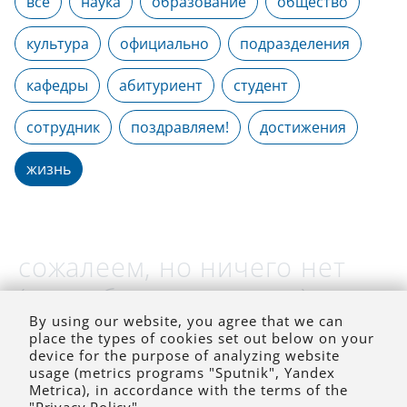
все
наука
образование
общество
культура
официально
подразделения
кафедры
абитуриент
студент
сотрудник
поздравляем!
достижения
жизнь
сожалеем, но ничего нет
(на выбранное время)
By using our website, you agree that we can
place the types of cookies set out below on your
device for the purpose of analyzing website
usage (metrics programs "Sputnik", Yandex
Metrica), in accordance with the terms of the