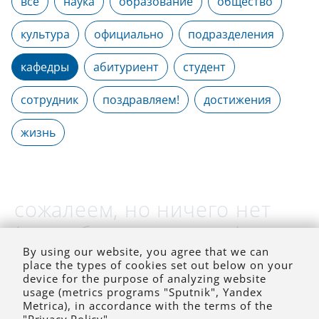
все
наука
образование
общество
культура
официально
подразделения
кафедры
абитуриент
студент
сотрудник
поздравляем!
достижения
жизнь
сожалеем, но ничего нет
(на выбранное время)
By using our website, you agree that we can
place the types of cookies set out below on your
device for the purpose of analyzing website
usage (metrics programs "Sputnik", Yandex
Metrica), in accordance with the terms of the