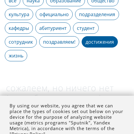
все
наука
образование
общество
культура
официально
подразделения
кафедры
абитуриент
студент
сотрудник
поздравляем!
достижения
жизнь
сожалеем, но ничего нет
(на выбранное время)
By using our website, you agree that we can
place the types of cookies set out below on your
device for the purpose of analyzing website
usage (metrics programs "Sputnik", Yandex
Metrica), in accordance with the terms of the