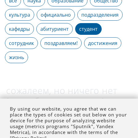
все
наука
образование
общество
культура
официально
подразделения
кафедры
абитуриент
студент
сотрудник
поздравляем!
достижения
жизнь
сожалеем, но ничего нет
(на выбранное время)
By using our website, you agree that we can
place the types of cookies set out below on your
device for the purpose of analyzing website
usage (metrics programs "Sputnik", Yandex
Metrica), in accordance with the terms of the