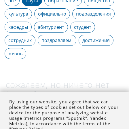
все
наука
образование
общество
культура
официально
подразделения
кафедры
абитуриент
студент
сотрудник
поздравляем!
достижения
жизнь
сожалеем, но ничего нет
(на выбранное время)
By using our website, you agree that we can
place the types of cookies set out below on your
device for the purpose of analyzing website
usage (metrics programs "Sputnik", Yandex
Metrica), in accordance with the terms of the