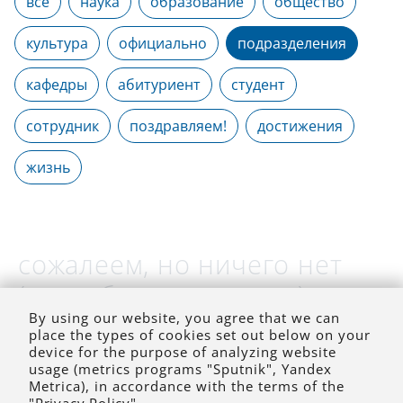
все
наука
образование
общество
культура
официально
подразделения
кафедры
абитуриент
студент
сотрудник
поздравляем!
достижения
жизнь
сожалеем, но ничего нет
(на выбранное время)
By using our website, you agree that we can
place the types of cookies set out below on your
device for the purpose of analyzing website
usage (metrics programs "Sputnik", Yandex
Metrica), in accordance with the terms of the