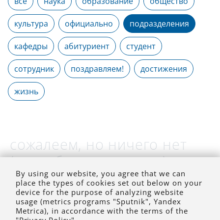
все
наука
образование
общество
культура
официально
подразделения
кафедры
абитуриент
студент
сотрудник
поздравляем!
достижения
жизнь
сожалеем, но ничего нет
(на выбранное время)
By using our website, you agree that we can
place the types of cookies set out below on your
device for the purpose of analyzing website
usage (metrics programs "Sputnik", Yandex
Metrica), in accordance with the terms of the