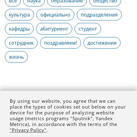
все
наука
образование
общество
культура
официально
подразделения
кафедры
абитуриент
студент
сотрудник
поздравляем!
достижения
жизнь
By using our website, you agree that we can
place the types of cookies set out below on your
device for the purpose of analyzing website
usage (metrics programs "Sputnik", Yandex
Metrica), in accordance with the terms of the
"Privacy Policy"
.