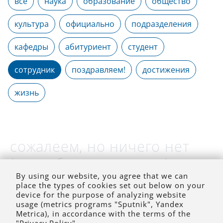
все
наука
образование
общество
культура
официально
подразделения
кафедры
абитуриент
студент
сотрудник
поздравляем!
достижения
жизнь
сожалеем, но ничего нет
(на выбранное время)
By using our website, you agree that we can
place the types of cookies set out below on your
device for the purpose of analyzing website
usage (metrics programs "Sputnik", Yandex
Metrica), in accordance with the terms of the