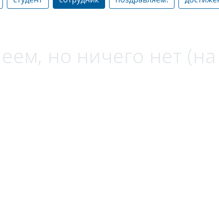
еем, но ничего нет (н