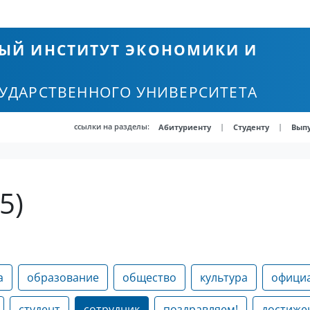
ЫЙ ИНСТИТУТ ЭКОНОМИКИ И
СУДАРСТВЕННОГО УНИВЕРСИТЕТА
ссылки на разделы:
|
|
Абитуриенту
Студенту
Вып
5)
а
образование
общество
культура
офици
студент
сотрудник
поздравляем!
достиже