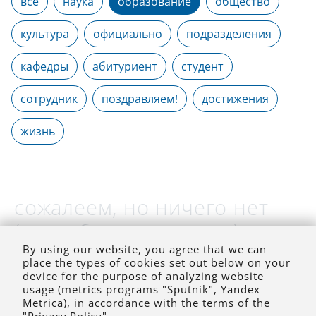
все
наука
образование
общество
культура
официально
подразделения
кафедры
абитуриент
студент
сотрудник
поздравляем!
достижения
жизнь
сожалеем, но ничего нет
(на выбранное время)
By using our website, you agree that we can
place the types of cookies set out below on your
device for the purpose of analyzing website
usage (metrics programs "Sputnik", Yandex
Metrica), in accordance with the terms of the