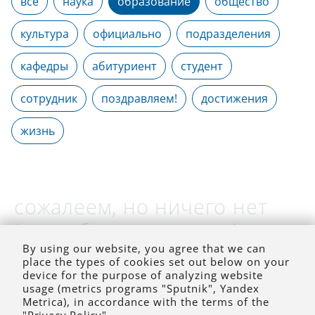
все
наука
образование
общество
культура
официально
подразделения
кафедры
абитуриент
студент
сотрудник
поздравляем!
достижения
жизнь
сожалеем, но ничего нет
(на выбранное время)
By using our website, you agree that we can
place the types of cookies set out below on your
device for the purpose of analyzing website
usage (metrics programs "Sputnik", Yandex
Metrica), in accordance with the terms of the