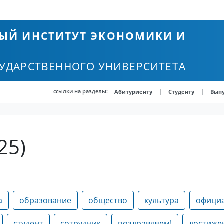
ЫЙ ИНСТИТУТ ЭКОНОМИКИ И
СУДАРСТВЕННОГО УНИВЕРСИТЕТА
ссылки на разделы:
|
|
Абитуриенту
Студенту
Вып
25)
а
образование
общество
культура
офици
студент
сотрудник
поздравляем!
достиже