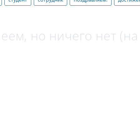
еем, но ничего нет (н